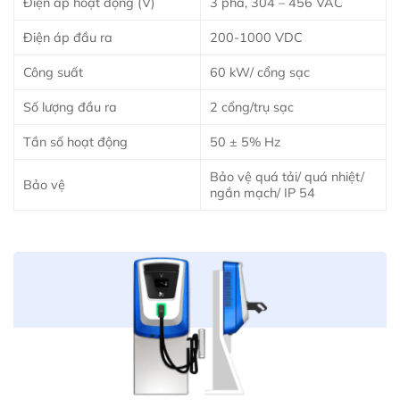
Điện áp hoạt động (V)
3 pha, 304 – 456 VAC
Điện áp đầu ra
200-1000 VDC
Công suất
60 kW/ cổng sạc
Số lượng đầu ra
2 cổng/trụ sạc
Tần số hoạt động
50 ± 5% Hz
Bảo vệ quá tải/ quá nhiệt/
Bảo vệ
ngắn mạch/ IP 54