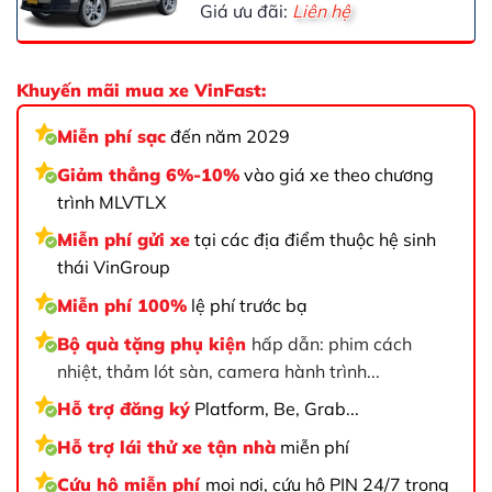
Giá ưu đãi:
Liên hệ
Khuyến mãi mua xe VinFast:
Miễn phí sạc
đến năm 2029
Giảm thẳng 6%-10%
vào giá xe theo chương
trình MLVTLX
Miễn phí gửi xe
tại các địa điểm thuộc hệ sinh
thái VinGroup
Miễn phí 100%
lệ phí trước bạ
Bộ quà tặng phụ kiện
hấp dẫn: phim cách
nhiệt, thảm lót sàn, camera hành trình...
Hỗ trợ đăng ký
Platform, Be, Grab...
Hỗ trợ lái thử xe tận nhà
miễn phí
Cứu hộ miễn phí
mọi nơi, cứu hộ PIN 24/7 trong