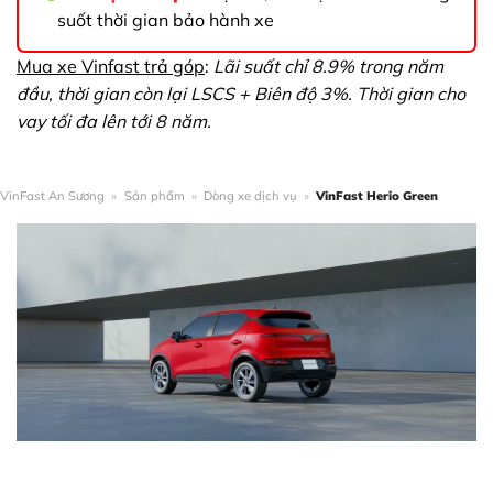
suốt thời gian bảo hành xe
Mua xe Vinfast trả góp
:
Lãi suất chỉ 8.9% trong năm
đầu, thời gian còn lại LSCS + Biên độ 3%. Thời gian cho
vay tối đa lên tới 8 năm.
VinFast An Sương
»
Sản phẩm
»
Dòng xe dịch vụ
»
VinFast Herio Green