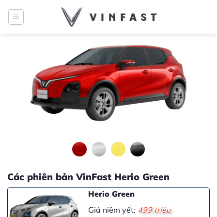
Bỏ
qua
nội
dung
Các phiên bản VinFast Herio Green
Herio Green
Giá niêm yết:
499 triệu