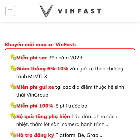
Bỏ
qua
nội
dung
Khuyến mãi mua xe VinFast:
Miễn phí sạc
đến năm 2029
Giảm thẳng 6%-10%
vào giá xe theo chương
trình MLVTLX
Miễn phí gửi xe
tại các địa điểm thuộc hệ sinh
thái VinGroup
Miễn phí 100%
lệ phí trước bạ
Bộ quà tặng phụ kiện
hấp dẫn: phim cách
nhiệt, thảm lót sàn, camera hành trình...
Hỗ trợ đăng ký
Platform, Be, Grab...