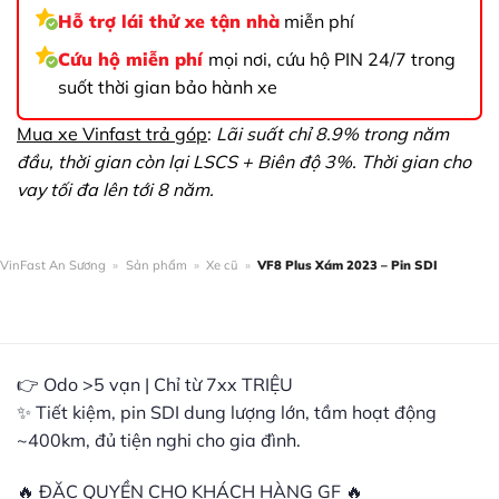
Hỗ trợ lái thử xe tận nhà
miễn phí
Cứu hộ miễn phí
mọi nơi, cứu hộ PIN 24/7 trong
suốt thời gian bảo hành xe
Mua xe Vinfast trả góp
:
Lãi suất chỉ 8.9% trong năm
đầu, thời gian còn lại LSCS + Biên độ 3%. Thời gian cho
vay tối đa lên tới 8 năm.
VinFast An Sương
»
Sản phẩm
»
Xe cũ
»
VF8 Plus Xám 2023 – Pin SDI
👉 Odo >5 vạn | Chỉ từ 7xx TRIỆU
✨ Tiết kiệm, pin SDI dung lượng lớn, tầm hoạt động
~400km, đủ tiện nghi cho gia đình.
🔥 ĐẶC QUYỀN CHO KHÁCH HÀNG GF 🔥