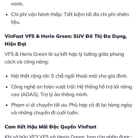
minh.
Chi phí vận hành thấp: Tiết kiệm tối đa chi phí nhiên
liệu.
VinFast VF5 & Herio Green: SUV Đô Thị Đa Dụng,
Hiện Đại
VF5 & Herio Green là sự kết hợp lý tưởng giữa phong
cách và công năng:
Nội thất rộng rãi: 5 chỗ ngồi thoải mái cho gia đình.
Công nghệ an toàn vượt trội: Hệ thống hỗ trợ lái nâng
cao (ADAS), Trợ lý ảo thông minh.
Phạm vi di chuyển tối ưu: Phù hợp cả đi lại hàng ngày
và những chuyến đi cuối tuần.
Cam Kết Hậu Mãi Độc Quyền VinFast
Khi sở hữu VF3 VF5 và Herio Green, bạn còn nhận được: