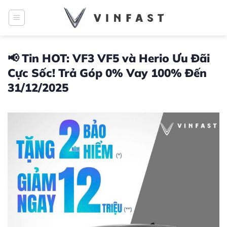
Bỏ
qua
nội
dung
📢 Tin HOT: VF3 VF5 và Herio Ưu Đãi
Cực Sốc! Trả Góp 0% Vay 100% Đến
31/12/2025