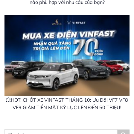
nào phù hợp với nhu cầu của bạn?
💥HOT: CHỐT XE VINFAST THÁNG 10: Ưu Đãi VF7 VF8
VF9 GIẢM TIỀN MẶT KỶ LỤC LÊN ĐẾN 50 TRIỆU!
Tìm