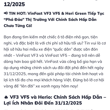
12/2025
📢 TIN HOT: VinFast VF3 VF5 & Heri Green Tiếp Tục
“Phá Đảo” Thị Trường Với Chính Sách Hấp Dẫn
Chưa Từng Có!
Bạn đang tìm kiếm một chiếc ô tô điện nhỏ gọn, tiện
nghi, và đặc biệt là với chi phí sở hữu tối ưu? Tin vui là cơ
hội sở hữu hai mẫu xe điện “quốc dân” được săn đón
nhất – VinFast VF3 và VinFast VF5 – đang trở nên dễ
dàng hơn bao giờ hết. VinFast vừa công bố gia hạn và
áp dụng những chính sách ưu đãi đột phá đến hết ngày
31/12/2025, mang đến giải pháp tài chính linh hoạt và
lợi ích tối đa cho mọi khách hàng Việt. Đừng bỏ lỡ cơ hội
vàng để “lên đời” xe xanh ngay hôm nay!
🔥 VF3 VF5 và Herio: Chính Sách Hấp Dẫn –
Lợi Ích Nhân Đôi Đến 31/12/2025