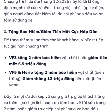
Chương trình ưu đãi tháng 12/2025 này là lời khẳng
định mạnh mẽ của VinFast trong việc phổ cập xe điện,
giúp người dùng tiết kiệm tối đa chi phí ban đầu và an
tâm sử dụng xe.
1. Tặng Bảo Hiểm/Giảm Tiền Mặt Cực Hấp Dẫn
Để tăng thêm sự an tâm cho khách hàng, VinFast tiếp
tục gia hạn chương trình:
VF3 tặng 2 năm bảo hiểm
vật chất hoặc
giảm tiền
mặt 6.5 triệu đồng
VF5 & Herio tặng 2 năm bảo hiểm
vật chất (biển
trắng).
Giảm thẳng 12 triệu đồng
tiền mặt (biển
vàng)
Đây là một ưu đãi kép vô cùng giá trị, giúp khách hàng
có thêm lựa chọn linh hoạt: an tâm bảo vệ tài sản trong
2 năm, hoặc giảm trực tiếp chi phí mua xe ban đầu.