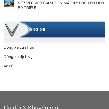
VF7 VF8 VF9 GIẢM TIỀN MẶT KỶ LỤC LÊN ĐẾN
50 TRIỆU!
DÒNG XE
Dòng xe cá nhân
Dòng xe dịch vụ
Xe cũ
Ưu đãi & Khuyến mãi