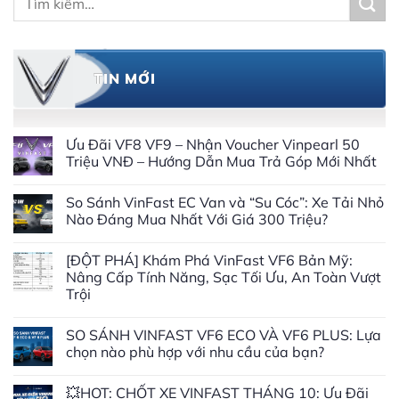
kiếm:
TIN MỚI
Ưu Đãi VF8 VF9 – Nhận Voucher Vinpearl 50
Triệu VNĐ – Hướng Dẫn Mua Trả Góp Mới Nhất
So Sánh VinFast EC Van và “Su Cóc”: Xe Tải Nhỏ
Nào Đáng Mua Nhất Với Giá 300 Triệu?
[ĐỘT PHÁ] Khám Phá VinFast VF6 Bản Mỹ:
Nâng Cấp Tính Năng, Sạc Tối Ưu, An Toàn Vượt
Trội
SO SÁNH VINFAST VF6 ECO VÀ VF6 PLUS: Lựa
chọn nào phù hợp với nhu cầu của bạn?
💥HOT: CHỐT XE VINFAST THÁNG 10: Ưu Đãi