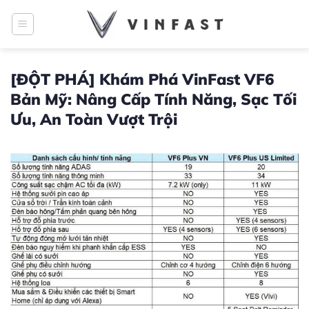
Bỏ
qua
nội
dung
[ĐỘT PHÁ] Khám Phá VinFast VF6
Bản Mỹ: Nâng Cấp Tính Năng, Sạc Tối
Ưu, An Toàn Vượt Trội