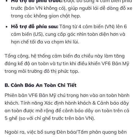
Hỗ trợ đỗ phía trước:
Được bổ sung 4 cảm biến phía
trước (bản VN không có), giúp người lái dễ dàng đỗ xe
trong các không gian chật hẹp.
Hỗ trợ đỗ phía sau:
Tăng từ 4 cảm biến (VN) lên 6
cảm biến (US), cung cấp góc nhìn toàn diện hơn và
hạn chế tối đa va chạm khi lùi.
Tổng cộng, hệ thống cảm biến đa chiều này làm tăng
đáng kể độ an toàn và tự tin khi điều khiển VF6 Bản Mỹ
trong môi trường đô thị phức tạp.
B. Cảnh Báo An Toàn Chi Tiết
Phiên bản VF6 Bản Mỹ chú trọng hơn vào an toàn hành
khách. Tính năng Xác định hành khách & Cảnh báo dây
an toàn được mở rộng để cảnh báo dây an toàn trên cả
5 ghế (so với chỉ ghế trước trên bản VN).
Ngoài ra, việc bổ sung Đèn báo/Tấm phản quang bên