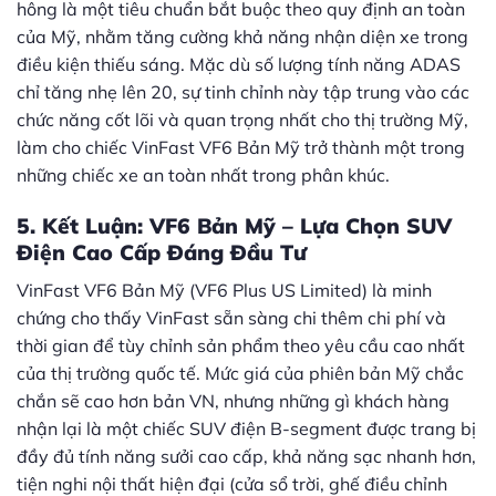
hông là một tiêu chuẩn bắt buộc theo quy định an toàn
của Mỹ, nhằm tăng cường khả năng nhận diện xe trong
điều kiện thiếu sáng. Mặc dù số lượng
tính năng ADAS
chỉ tăng nhẹ lên 20, sự tinh chỉnh này tập trung vào các
chức năng cốt lõi và quan trọng nhất cho thị trường Mỹ,
làm cho chiếc VinFast VF6 Bản Mỹ trở thành một trong
những chiếc xe an toàn nhất trong phân khúc.
5. Kết Luận: VF6 Bản Mỹ – Lựa Chọn SUV
Điện Cao Cấp Đáng Đầu Tư
VinFast VF6 Bản Mỹ (VF6 Plus US Limited) là minh
chứng cho thấy VinFast sẵn sàng chi thêm chi phí và
thời gian để tùy chỉnh sản phẩm theo yêu cầu cao nhất
của thị trường quốc tế. Mức giá của phiên bản Mỹ chắc
chắn sẽ cao hơn bản VN, nhưng những gì khách hàng
nhận lại là một chiếc SUV điện B-segment được trang bị
đầy đủ tính năng sưởi cao cấp, khả năng sạc nhanh hơn,
tiện nghi nội thất hiện đại (cửa sổ trời, ghế điều chỉnh