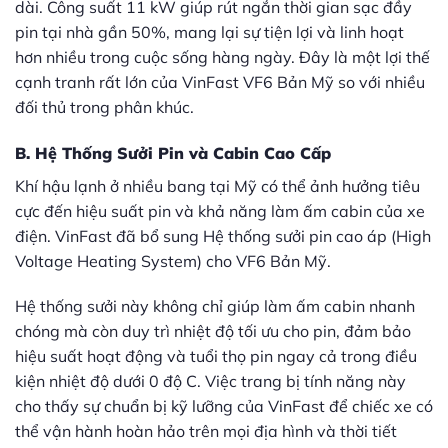
dài. Công suất 11 kW giúp rút ngắn thời gian sạc đầy
pin tại nhà gần 50%, mang lại sự tiện lợi và linh hoạt
hơn nhiều trong cuộc sống hàng ngày. Đây là một lợi thế
cạnh tranh rất lớn của VinFast VF6 Bản Mỹ so với nhiều
đối thủ trong phân khúc.
B. Hệ Thống Sưởi Pin và Cabin Cao Cấp
Khí hậu lạnh ở nhiều bang tại Mỹ có thể ảnh hưởng tiêu
cực đến hiệu suất pin và khả năng làm ấm cabin của xe
điện. VinFast đã bổ sung Hệ thống sưởi pin cao áp (High
Voltage Heating System) cho VF6 Bản Mỹ.
Hệ thống sưởi này không chỉ giúp làm ấm cabin nhanh
chóng mà còn duy trì nhiệt độ tối ưu cho pin, đảm bảo
hiệu suất hoạt động và tuổi thọ pin ngay cả trong điều
kiện nhiệt độ dưới 0 độ C. Việc trang bị tính năng này
cho thấy sự chuẩn bị kỹ lưỡng của VinFast để chiếc xe có
thể vận hành hoàn hảo trên mọi địa hình và thời tiết