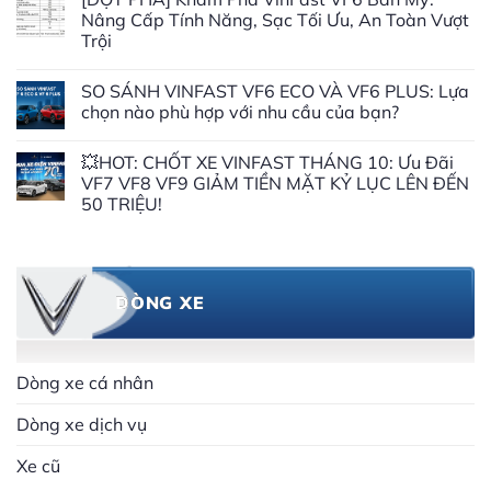
Nâng Cấp Tính Năng, Sạc Tối Ưu, An Toàn Vượt
Trội
SO SÁNH VINFAST VF6 ECO VÀ VF6 PLUS: Lựa
chọn nào phù hợp với nhu cầu của bạn?
💥HOT: CHỐT XE VINFAST THÁNG 10: Ưu Đãi
VF7 VF8 VF9 GIẢM TIỀN MẶT KỶ LỤC LÊN ĐẾN
50 TRIỆU!
DÒNG XE
Dòng xe cá nhân
Dòng xe dịch vụ
Xe cũ