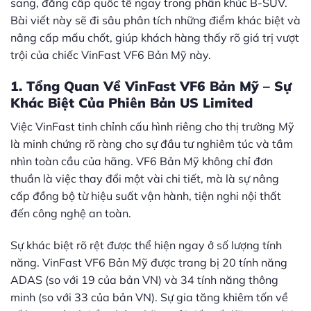
sang, đẳng cấp quốc tế ngay trong phân khúc B-SUV.
Bài viết này sẽ đi sâu phân tích những điểm khác biệt và
nâng cấp mấu chốt, giúp khách hàng thấy rõ giá trị vượt
trội của chiếc VinFast VF6 Bản Mỹ này.
1. Tổng Quan Về VinFast VF6 Bản Mỹ – Sự
Khác Biệt Của Phiên Bản US Limited
Việc VinFast tinh chỉnh cấu hình riêng cho thị trường Mỹ
là minh chứng rõ ràng cho sự đầu tư nghiêm túc và tầm
nhìn toàn cầu của hãng. VF6 Bản Mỹ không chỉ đơn
thuần là việc thay đổi một vài chi tiết, mà là sự nâng
cấp đồng bộ từ hiệu suất vận hành, tiện nghi nội thất
đến công nghệ an toàn.
Sự khác biệt rõ rệt được thể hiện ngay ở số lượng tính
năng. VinFast VF6 Bản Mỹ được trang bị 20 tính năng
ADAS (so với 19 của bản VN) và 34 tính năng thông
minh (so với 33 của bản VN). Sự gia tăng khiêm tốn về