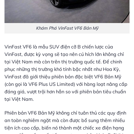
Khám Phá VinFast VF6 Bản Mỹ
VinFast VF6 là mẫu SUV điện cỡ B chiến lược của
VinFast, được kỳ vọng sẽ tạo nên cú hích lớn không chỉ
tại Việt Nam mà còn trên thị trường quốc tế. Để chinh
phục những thị trường khó tính bậc nhất như Hoa Kỳ,
VinFast đã giới thiệu phiên bản đặc biệt VF6 Bản Mỹ
(còn gọi là VF6 Plus US Limited) với hàng loạt nâng cấp
đáng giá, vượt trội hơn hẳn so với phiên bản tiêu chuẩn
tại Việt Nam.
Phiên bản VF6 Bản Mỹ không chỉ tuân thủ các quy định
an toàn nghiêm ngặt mà còn được bổ sung thêm nhiều
tiện ích cao cấp, biến nó thành một chiếc xe điện hạng