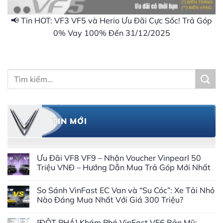
📢 Tin HOT: VF3 VF5 và Herio Ưu Đãi Cực Sốc! Trả Góp
0% Vay 100% Đến 31/12/2025
Tìm
kiếm:
TIN MỚI
Ưu Đãi VF8 VF9 – Nhận Voucher Vinpearl 50
Triệu VNĐ – Hướng Dẫn Mua Trả Góp Mới Nhất
So Sánh VinFast EC Van và “Su Cóc”: Xe Tải Nhỏ
Nào Đáng Mua Nhất Với Giá 300 Triệu?
[ĐỘT PHÁ] Khám Phá VinFast VF6 Bản Mỹ: