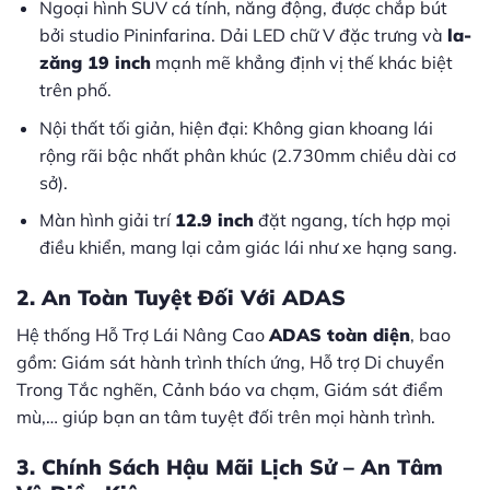
Ngoại hình SUV cá tính, năng động, được chắp bút
bởi studio Pininfarina. Dải LED chữ V đặc trưng và
la-
zăng 19 inch
mạnh mẽ khẳng định vị thế khác biệt
trên phố.
Nội thất tối giản, hiện đại: Không gian khoang lái
rộng rãi bậc nhất phân khúc (2.730mm chiều dài cơ
sở).
Màn hình giải trí
12.9 inch
đặt ngang, tích hợp mọi
điều khiển, mang lại cảm giác lái như xe hạng sang.
2. An Toàn Tuyệt Đối Với ADAS
Hệ thống Hỗ Trợ Lái Nâng Cao
ADAS toàn diện
, bao
gồm: Giám sát hành trình thích ứng, Hỗ trợ Di chuyển
Trong Tắc nghẽn, Cảnh báo va chạm, Giám sát điểm
mù,… giúp bạn an tâm tuyệt đối trên mọi hành trình.
3. Chính Sách Hậu Mãi Lịch Sử – An Tâm