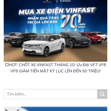
💥HOT: CHỐT XE VINFAST THÁNG 10: Ưu Đãi VF7 VF8
VF9 GIẢM TIỀN MẶT KỶ LỤC LÊN ĐẾN 50 TRIỆU!
Tìm
kiếm: