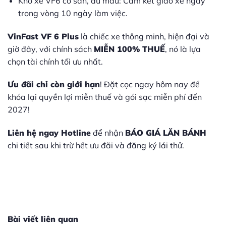
Kho xe VF6 có sẵn, đủ màu: Cam kết giao xe ngay
trong vòng 10 ngày làm việc.
VinFast VF 6 Plus
là chiếc xe thông minh, hiện đại và
giờ đây, với chính sách
MIỄN 100% THUẾ
, nó là lựa
chọn tài chính tối ưu nhất.
Ưu đãi chỉ còn giới hạn
! Đặt cọc ngay hôm nay để
khóa lại quyền lợi miễn thuế và gói sạc miễn phí đến
2027!
Liên hệ ngay Hotline
để nhận
BÁO GIÁ LĂN BÁNH
chi tiết sau khi trừ hết ưu đãi và đăng ký lái thử.
Bài viết liên quan