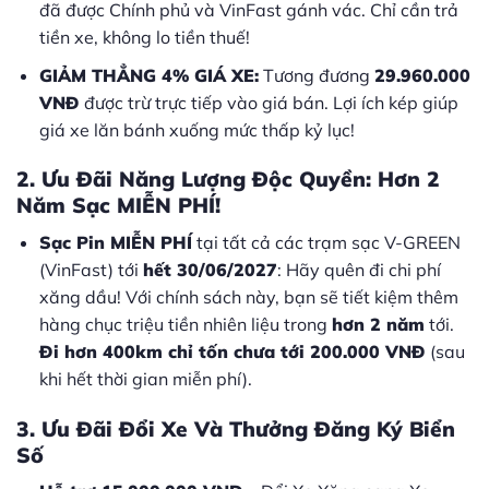
đã được Chính phủ và VinFast gánh vác. Chỉ cần trả
tiền xe, không lo tiền thuế!
GIẢM THẲNG 4% GIÁ XE:
Tương đương
29.960.000
VNĐ
được trừ trực tiếp vào giá bán. Lợi ích kép giúp
giá xe lăn bánh xuống mức thấp kỷ lục!
2. Ưu Đãi Năng Lượng Độc Quyền: Hơn 2
Năm Sạc MIỄN PHÍ!
Sạc Pin MIỄN PHÍ
tại tất cả các trạm sạc V-GREEN
(VinFast) tới
hết 30/06/2027
: Hãy quên đi chi phí
xăng dầu! Với chính sách này, bạn sẽ tiết kiệm thêm
hàng chục triệu tiền nhiên liệu trong
hơn 2 năm
tới.
Đi hơn 400km chỉ tốn chưa tới 200.000 VNĐ
(sau
khi hết thời gian miễn phí).
3. Ưu Đãi Đổi Xe Và Thưởng Đăng Ký Biển
Số