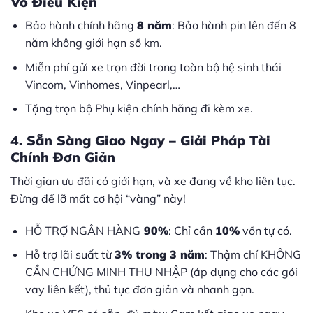
Vô Điều Kiện
Bảo hành chính hãng
8 năm
: Bảo hành pin lên đến 8
năm không giới hạn số km.
Miễn phí gửi xe trọn đời trong toàn bộ hệ sinh thái
Vincom, Vinhomes, Vinpearl,…
Tặng trọn bộ Phụ kiện chính hãng đi kèm xe.
4. Sẵn Sàng Giao Ngay – Giải Pháp Tài
Chính Đơn Giản
Thời gian ưu đãi có giới hạn, và xe đang về kho liên tục.
Đừng để lỡ mất cơ hội “vàng” này!
HỖ TRỢ NGÂN HÀNG
90%
: Chỉ cần
10%
vốn tự có.
Hỗ trợ lãi suất từ
3% trong 3 năm
: Thậm chí KHÔNG
CẦN CHỨNG MINH THU NHẬP (áp dụng cho các gói
vay liên kết), thủ tục đơn giản và nhanh gọn.