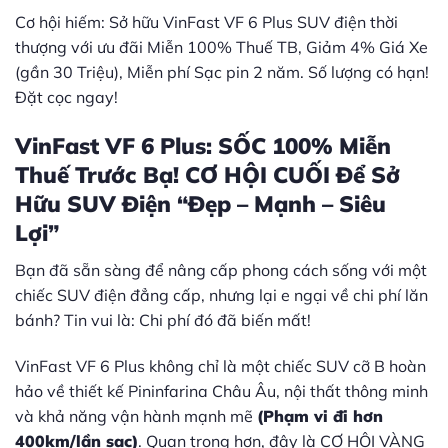
Cơ hội hiếm: Sở hữu VinFast VF 6 Plus SUV điện thời
thượng với ưu đãi Miễn 100% Thuế TB, Giảm 4% Giá Xe
(gần 30 Triệu), Miễn phí Sạc pin 2 năm. Số lượng có hạn!
Đặt cọc ngay!
VinFast VF 6 Plus
: SỐC 100% Miễn
Thuế Trước Bạ! CƠ HỘI CUỐI Để Sở
Hữu SUV Điện “Đẹp – Mạnh – Siêu
Lợi”
Bạn đã sẵn sàng để nâng cấp phong cách sống với một
chiếc SUV điện đẳng cấp, nhưng lại e ngại về chi phí lăn
bánh? Tin vui là: Chi phí đó đã biến mất!
VinFast VF 6 Plus không chỉ là một chiếc SUV cỡ B hoàn
hảo về thiết kế Pininfarina Châu Âu, nội thất thông minh
và khả năng vận hành mạnh mẽ
(Phạm vi đi hơn
400km/lần sạc)
. Quan trọng hơn, đây là CƠ HỘI VÀNG