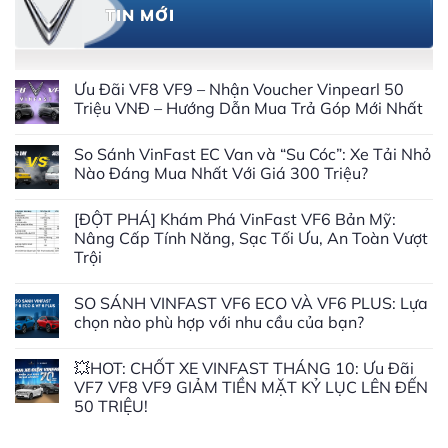
TIN MỚI
Ưu Đãi VF8 VF9 – Nhận Voucher Vinpearl 50
Triệu VNĐ – Hướng Dẫn Mua Trả Góp Mới Nhất
So Sánh VinFast EC Van và “Su Cóc”: Xe Tải Nhỏ
Nào Đáng Mua Nhất Với Giá 300 Triệu?
[ĐỘT PHÁ] Khám Phá VinFast VF6 Bản Mỹ:
Nâng Cấp Tính Năng, Sạc Tối Ưu, An Toàn Vượt
Trội
SO SÁNH VINFAST VF6 ECO VÀ VF6 PLUS: Lựa
chọn nào phù hợp với nhu cầu của bạn?
💥HOT: CHỐT XE VINFAST THÁNG 10: Ưu Đãi
VF7 VF8 VF9 GIẢM TIỀN MẶT KỶ LỤC LÊN ĐẾN
50 TRIỆU!