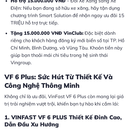
Hỗ trợ 15.000.000 VNĐ
– Đổi Xe Xăng sang Xe
Điện: Nếu bạn đang sở hữu xe xăng, hãy tận dụng
chương trình Smart Solution để nhận ngay ưu đãi 15
TRIỆU hỗ trợ trực tiếp.
Tặng 15.000.000 VNĐ VinClub:
Đặc biệt dành
riêng cho khách hàng đăng ký mới biển số tại TP. Hồ
Chí Minh, Bình Dương, và Vũng Tàu. Khoản tiền này
giúp bạn thoải mái chi tiêu trong hệ sinh thái
Vingroup.
VF 6 Plus: Sức Hút Từ Thiết Kế Và
Công Nghệ Thông Minh
Không chỉ là ưu đãi, VinFast VF 6 Plus còn mang lại giá
trị trải nghiệm vượt trội, khiến bạn tự hào khi cầm lái:
1. VINFAST VF 6 PLUS Thiết Kế Đỉnh Cao,
Dẫn Đầu Xu Hướng