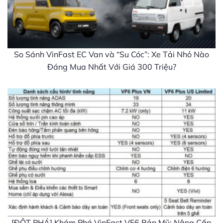
So Sánh VinFast EC Van và “Su Cóc”: Xe Tải Nhỏ Nào
Đáng Mua Nhất Với Giá 300 Triệu?
[ĐỘT PHÁ] Khám Phá VinFast VF6 Bản Mỹ: Nâng Cấp