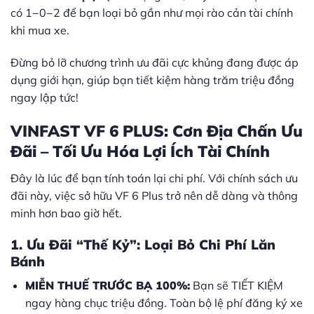
có 1−0−2 để bạn loại bỏ gần như mọi rào cản tài chính
khi mua xe.
Đừng bỏ lỡ chương trình ưu đãi cực khủng đang được áp
dụng giới hạn, giúp bạn tiết kiệm hàng trăm triệu đồng
ngay lập tức!
VINFAST VF 6 PLUS: Cơn Địa Chấn Ưu
Đãi – Tối Ưu Hóa Lợi Ích Tài Chính
Đây là lúc để bạn tính toán lại chi phí. Với chính sách ưu
đãi này, việc sở hữu VF 6 Plus trở nên dễ dàng và thông
minh hơn bao giờ hết.
1. Ưu Đãi “Thế Kỷ”: Loại Bỏ Chi Phí Lăn
Bánh
MIỄN THUẾ TRƯỚC BẠ 100%:
Bạn sẽ TIẾT KIỆM
ngay hàng chục triệu đồng. Toàn bộ lệ phí đăng ký xe